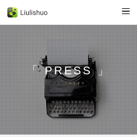
Home
Liulishuo App
「 PRESS 」
DongNi English
Test Preparation
About Us