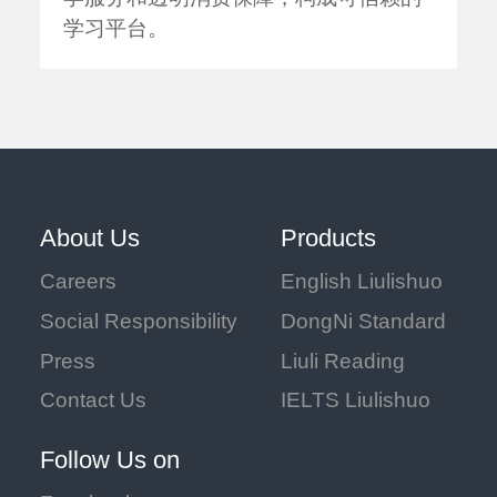
学习平台。
About Us
Products
Careers
English Liulishuo
Social Responsibility
DongNi Standard
Press
Liuli Reading
Contact Us
IELTS Liulishuo
Follow Us on