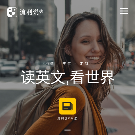
主页
流利说®英语
-地道 · 丰富 · 定制-
读英文,看世界
流利说®懂你英语®A+
应试工具
企业培训
流利说®阅读